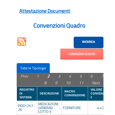
Attestazione Documenti
Convenzioni Quadro
Tutte le Tipologie
Prev
1
2
3
4
5
6
7
8
9
10
11
Next
REGISTRO
VALORE
MACRO
DI
DESCRIZIONE
CONVENZIONE
CONVENZIONE
SISTEMA
€
MEDICAZIONI
PI001257-
GENERALI -
FORNITURE
4.430,68€
26
LOTTO 9