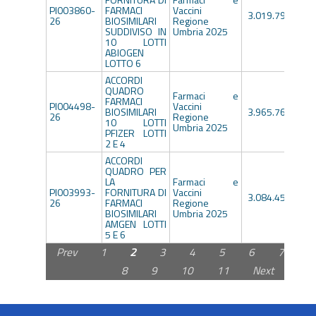
PI003860-
FARMACI
Vaccini
3.019.791,60€
26
BIOSIMILARI
Regione
SUDDIVISO IN
Umbria 2025
10 LOTTI
ABIOGEN
LOTTO 6
ACCORDI
QUADRO
Farmaci e
FARMACI
PI004498-
Vaccini
BIOSIMILARI
3.965.760,00€
26
Regione
10 LOTTI
Umbria 2025
PFIZER LOTTI
2 E 4
ACCORDI
QUADRO PER
LA
Farmaci e
PI003993-
FORNITURA DI
Vaccini
3.084.459,00€
26
FARMACI
Regione
BIOSIMILARI
Umbria 2025
AMGEN LOTTI
5 E 6
Prev
1
2
3
4
5
6
7
8
9
10
11
Next