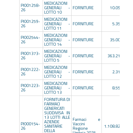
MEDICAZIONI
PI001258-
GENERALI -
FORNITURE
10.097,47€
26
LOTTO 10
MEDICAZIONI
PI001259-
GENERALI -
FORNITURE
5.358,68€
26
LOTTO 11
MEDICAZIONI
PI002544-
GENERALI -
FORNITURE
35.000,00€
26
LOTTO 14
MEDICAZIONI
PI001373-
GENERALI -
FORNITURE
363.216,00€
26
LOTTO 5
MEDICAZIONI
PI001222-
GENERALI -
FORNITURE
2.312,00€
26
LOTTO 12
MEDICAZIONI
PI001223-
GENERALI -
FORNITURE
8.550,00€
26
LOTTO 13
FORNITURA DI
FARMACI
GENERICATI
SUDDIVISA IN
13 LOTTI ALLE
Farmaci e
AZIENDE
PI000154-
Vaccini
SANITARIE
1.108.820,16€
26
Regione
DELLA
Umbria 2025