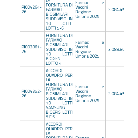
LA
Farmaci e
FORNITURA DI
PI004264-
Vaccini
FARMACI
3.084.459,00€
26
Regione
BIOSIMILARI
Umbria 2025
SUDDIVISO IN
10 LOTTI-
LOTTI 5-6
FORNITURA DI
FARMACI
Farmaci e
BIOSIMILARI
PI003861-
Vaccini
SUDDIVISO IN
3.088.800,00€
26
Regione
10 LOTTI
Umbria 2025
BIOGEN
LOTTO 4
ACCORDI
QUADRO PER
LA
FORNITURA DI
Farmaci e
FARMACI
PI004352-
Vaccini
BIOSIMILARI
3.084.459,00€
26
Regione
SUDDIVISO IN
Umbria 2025
10 LOTTI
SAMSUNG
BIOEPIS LOTTI
5 E 6
ACCORDI
QUADRO PER
LA
FORNITURA DI
Farmaci e