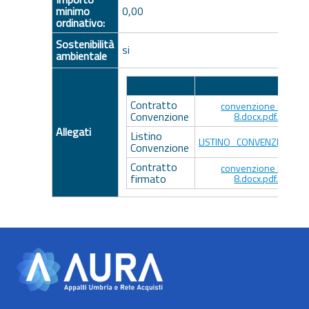
minimo
0,00
ordinativo:
Sostenibilità
si
ambientale
Descrizione
Allegato
Contratto
convenzione lotto 7 
Convenzione
8.docx.pdf.p7m
Allegati
Listino
LISTINO_CONVENZIONE.pd
Convenzione
Contratto
convenzione lotto 7 
firmato
8.docx.pdf.p7m