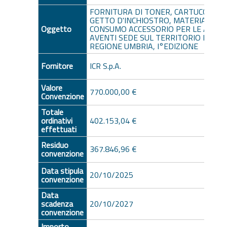
FORNITURA DI TONER, CARTUCCE A
GETTO D'INCHIOSTRO, MATERIALE DI
Oggetto
CONSUMO ACCESSORIO PER LE AMM.N
AVENTI SEDE SUL TERRITORIO DELLA
REGIONE UMBRIA, I°EDIZIONE
Fornitore
ICR S.p.A.
Valore
770.000,00 €
Convenzione
Totale
ordinativi
402.153,04 €
effettuati
Residuo
367.846,96 €
convenzione
Data stipula
20/10/2025
convenzione
Data
scadenza
20/10/2027
convenzione
Importo