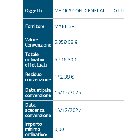
Oggetto
MEDICAZIONI GENERALI - LOTTO 11
Fornitore
MABE SRL
Valore
5.358,68 €
Convenzione
Totale
ordinativi
5.216,30 €
effettuati
Residuo
142,38 €
convenzione
Data stipula
15/12/2025
convenzione
Data
scadenza
15/12/2027
convenzione
Importo
minimo
0,00
ordinativo: