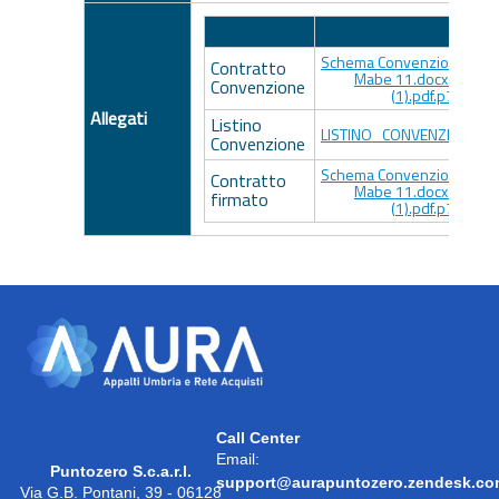
Descrizione
Allegato
Schema Convenzione Lotto
Contratto
Mabe 11.docx_signe
Convenzione
(1).pdf.p7m
Allegati
Listino
LISTINO_CONVENZIONE.pd
Convenzione
Schema Convenzione Lotto
Contratto
Mabe 11.docx_signe
firmato
(1).pdf.p7m
Call Center
Email:
Puntozero S.c.a.r.l.
support@aurapuntozero.zendesk.c
Via G.B. Pontani, 39 - 06128