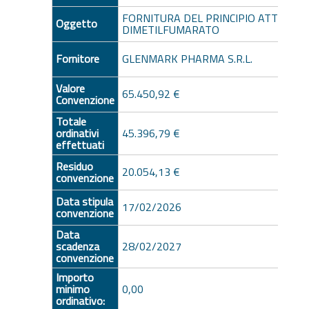
FORNITURA DEL PRINCIPIO ATTIVO
Oggetto
DIMETILFUMARATO
Fornitore
GLENMARK PHARMA S.R.L.
Valore
65.450,92 €
Convenzione
Totale
ordinativi
45.396,79 €
effettuati
Residuo
20.054,13 €
convenzione
Data stipula
17/02/2026
convenzione
Data
scadenza
28/02/2027
convenzione
Importo
minimo
0,00
ordinativo: