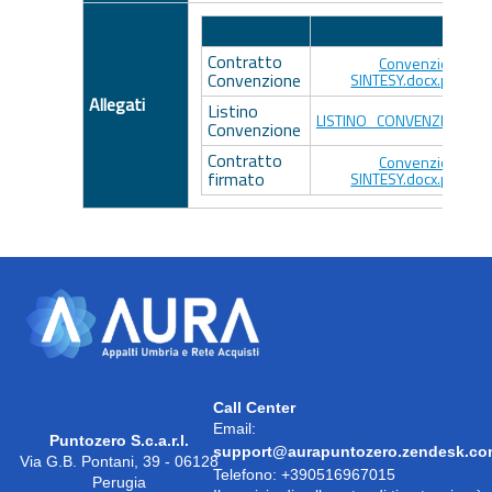
Descrizione
Allegato
Contratto
Convenzione
Convenzione
SINTESY.docx.pdf.p7
Allegati
Listino
LISTINO_CONVENZIONE.pd
Convenzione
Contratto
Convenzione
firmato
SINTESY.docx.pdf.p7
Call Center
Email:
Puntozero S.c.a.r.l.
support@aurapuntozero.zendesk.c
Via G.B. Pontani, 39 - 06128
Telefono: +390516967015
Perugia